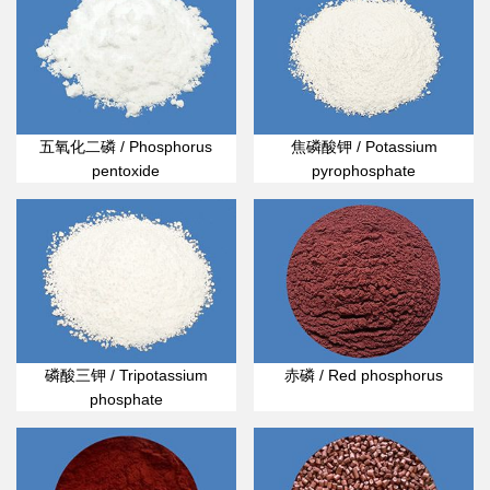
五氧化二磷 / Phosphorus
焦磷酸钾 / Potassium
pentoxide
pyrophosphate
磷酸三钾 / Tripotassium
赤磷 / Red phosphorus
phosphate